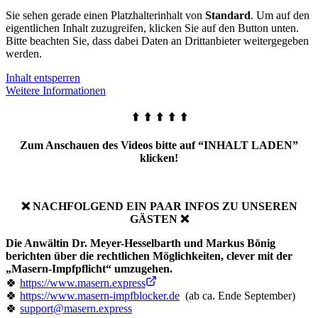
Sie sehen gerade einen Platzhalterinhalt von
Standard
. Um auf den
eigentlichen Inhalt zuzugreifen, klicken Sie auf den Button unten.
Bitte beachten Sie, dass dabei Daten an Drittanbieter weitergegeben
werden.
Inhalt entsperren
Weitere Informationen
⬆️ ⬆️ ⬆️ ⬆️ ⬆️
Zum Anschauen des Videos bitte auf “INHALT LADEN”
klicken!
❌ NACHFOLGEND EIN PAAR INFOS ZU UNSEREN
GÄSTEN ❌
Die Anwältin Dr. Meyer-Hesselbarth und Markus Bönig
berichten über die rechtlichen Möglichkeiten, clever mit der
„Masern-Impfpflicht“ umzugehen.
🍀
https://www.masern.express
🍀
https://
www.masern-impfblocker.de
(ab ca. Ende September)
🍀
support@masern.express