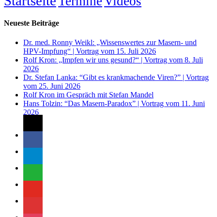
Startseite
Termine
Videos
Neueste Beiträge
Dr. med. Ronny Weikl: „Wissenswertes zur Masern- und
HPV-Impfung“ | Vortrag vom 15. Juli 2026
Rolf Kron: „Impfen wir uns gesund?“ | Vortrag vom 8. Juli
2026
Dr. Stefan Lanka: “Gibt es krankmachende Viren?” | Vortrag
vom 25. Juni 2026
Rolf Kron im Gespräch mit Stefan Mandel
Hans Tolzin: “Das Masern-Paradox” | Vortrag vom 11. Juni
2026
mail
facebook
telegram
whatsapp
youtube
videocamera