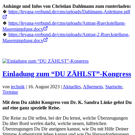
Anhänge und Infos von Christian Dahlmann zum runterladen:
🍀
https://levana-verbund.de/cms/uploads/Dahlmann-Anleitung.pdf
🍀
https://levana-verbund.de/cms/uploads/Antrag-Rueckstellung-
Masernimpfung.docx
🍀
https://levana-verbund.de/cms/uploads/Antrag-2-Rueckstellung-
Masernimpfung.docx
Einladung zum “DU ZÄHLST”-Kongress
von
technik
|
16. August 2023
|
Aktuelles
,
Allgemein
,
Startseite
,
Termine
Mit dem Du zählst Kongress von Dr. K. Sandra Linke gehst Du
auf eine ganz spezielle Reise.
Die Reise zu Dir selbst, bei der Du lernst, welche Überzeugungen
Du über Bord werfen darfst, welche neuen, hilfreichen
Überzeugungen Du Dir aneignen kannst, wie Du mit Hilfe Deiner
Stimme Authentizität leben kannst und wie Du Herausforderungen