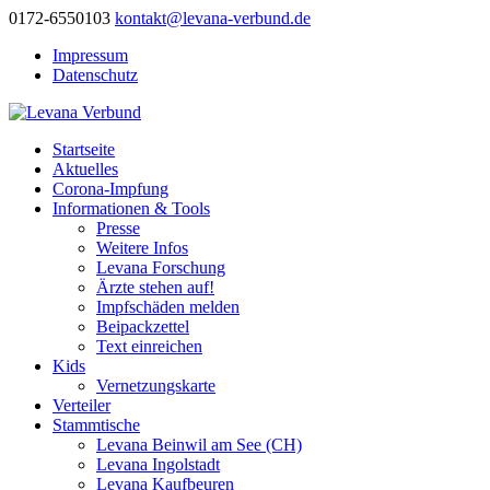
0172-6550103
kontakt@levana-verbund.de
Impressum
Datenschutz
Startseite
Aktuelles
Corona-Impfung
Informationen & Tools
Presse
Weitere Infos
Levana Forschung
Ärzte stehen auf!
Impfschäden melden
Beipackzettel
Text einreichen
Kids
Vernetzungskarte
Verteiler
Stammtische
Levana Beinwil am See (CH)
Levana Ingolstadt
Levana Kaufbeuren