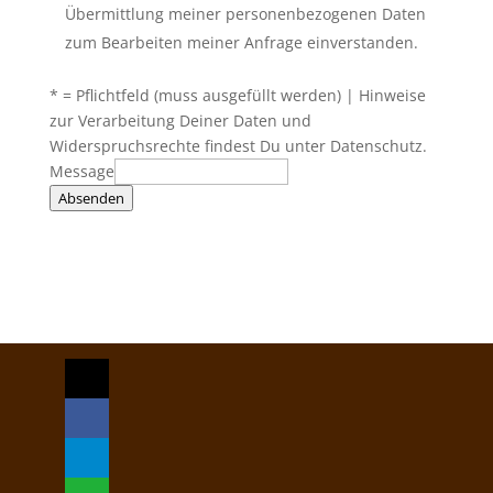
Übermittlung meiner personenbezogenen Daten
zum Bearbeiten meiner Anfrage einverstanden.
* = Pflichtfeld (muss ausgefüllt werden) | Hinweise
zur Verarbeitung Deiner Daten und
Widerspruchsrechte findest Du unter Datenschutz.
Message
Absenden
mail
facebook
telegram