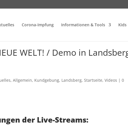
ktuelles
Corona-Impfung
Informationen & Tools
Kids
NEUE WELT! / Demo in Landsber
uelles
,
Allgemein
,
Kundgebung
,
Landsberg
,
Startseite
,
Videos
|
0
ngen der Live-Streams: