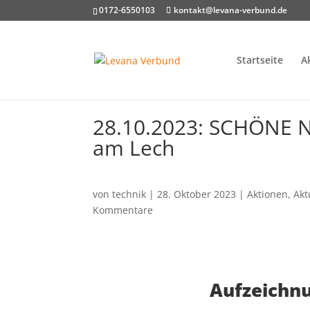
0172-6550103
kontakt@levana-verbund.de
Startseite
A
28.10.2023: SCHÖNE 
am Lech
von
technik
|
28. Oktober 2023
|
Aktionen
,
Akt
Kommentare
Aufzeichnu