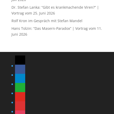
Dr. Stefan Lanka: “Gibt es krankmachende Viren?” |
Vortrag vom 25. Juni 2026
Rolf Kron im Gespräch mit Stefan Mandel
Hans Tolzin: “Das Masern-Paradox” | Vortrag vom 11.
Juni 2026
mail
facebook
telegram
whatsapp
youtube
videocamera