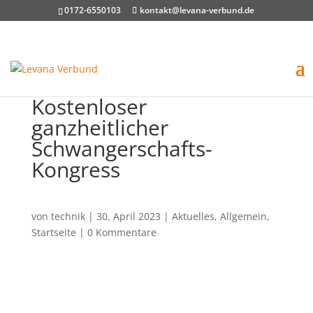
0172-6550103
kontakt@levana-verbund.de
Kostenloser
ganzheitlicher
Schwangerschafts-
Kongress
von
technik
|
30. April 2023
|
Aktuelles
,
Allgemein
,
Startseite
|
0 Kommentare