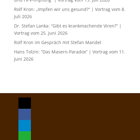
Rolf Kron: „Impfen wir uns gesund?“ | Vortrag vom 8.
Juli 2026
Dr. Stefan Lanka: “Gibt es krankmachende Viren?” |
Vortrag vom 25. Juni 2026
Rolf Kron im Gespräch mit Stefan Mandel
Hans Tolzin: “Das Masern-Paradox” | Vortrag vom 11.
Juni 2026
mail
facebook
telegram